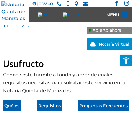






Abierto ahora

Notaría Virtual
Abrir
Usufructo
Conoce este trámite a fondo y aprende cuáles
requisitos necesitas para solicitar este servicio en la
Notaría Quinta de Manizales.
Qué es
Requisitos
Preguntas Frecuentes