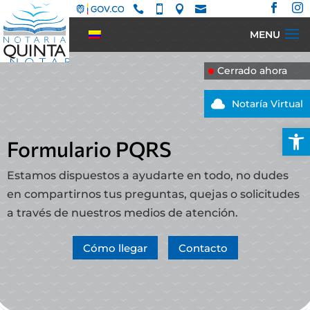






Cerrado ahora

Notaría Virtual
Abrir
Formulario PQRS
Estamos dispuestos a ayudarte en todo, no dudes
en compartirnos tus preguntas, quejas o solicitudes
a través de nuestros medios de atención.
Cómo llegar
Contacto