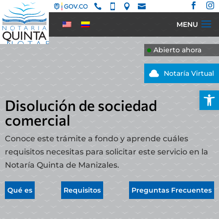






Abierto ahora

Notaría Virtual
Abrir
Disolución de sociedad
comercial
Conoce este trámite a fondo y aprende cuáles
requisitos necesitas para solicitar este servicio en la
Notaría Quinta de Manizales.
Qué es
Requisitos
Preguntas Frecuentes