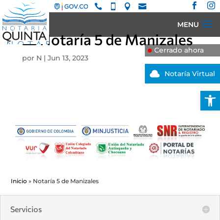






Notaría 5 de Manizales
Cerrado ahora
por
N
|
Jun 13, 2023

Notaría Virtual
Abrir
Notaría
5
de
Manizales
Inicio
»
Notaría 5 de Manizales
Servicios