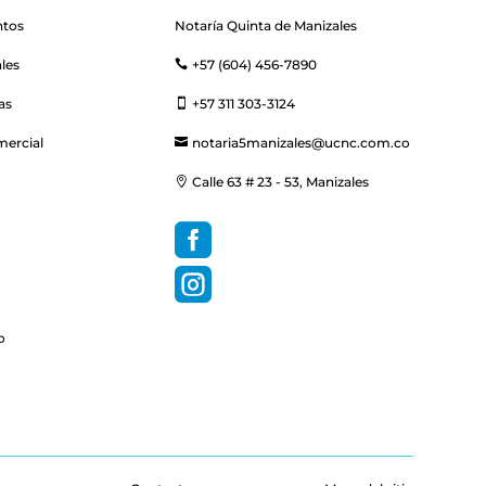
ntos
Notaría Quinta de Manizales
les
+57 (604) 456-7890

as
+57 311 303-3124

mercial
notaria5manizales@ucnc.com.co

Calle 63 # 23 - 53, Manizales



o