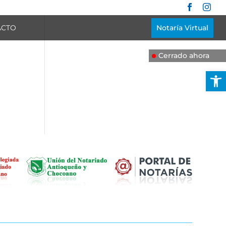


Notaría Virtual
ACTO
Cerrado ahora
Abrir