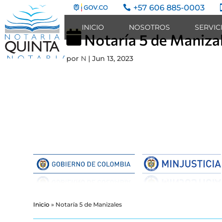
+57 606 885-0003

INICIO
NOSOTROS
SERVIC
Notaría 5 de Maniza
por
N
|
Jun 13, 2023
Notaría
5
de
Manizales
Inicio
»
Notaría 5 de Manizales