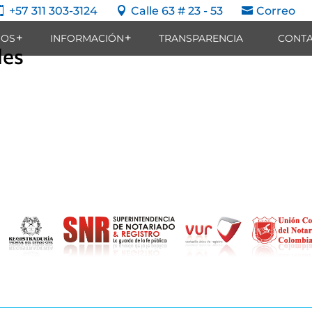
+57 311 303-3124
Calle 63 # 23 - 53
Correo



IOS
INFORMACIÓN
TRANSPARENCIA
CONT
les