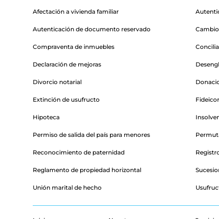
Afectación a vivienda familiar
Autenti
Autenticación de documento reservado
Cambio 
Compraventa de inmuebles
Concili
Declaración de mejoras
Desengl
Divorcio notarial
Donaci
Extinción de usufructo
Fideico
Hipoteca
Insolve
Permiso de salida del país para menores
Permut
Reconocimiento de paternidad
Registro
Reglamento de propiedad horizontal
Sucesio
Unión marital de hecho
Usufruc