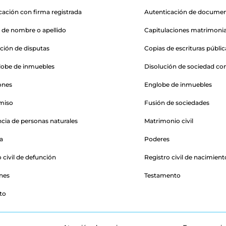
cación con firma registrada
Autenticación de docume
de nombre o apellido
Capitulaciones matrimonia
ación de disputas
Copias de escrituras públic
obe de inmuebles
Disolución de sociedad co
ones
Englobe de inmuebles
miso
Fusión de sociedades
ncia de personas naturales
Matrimonio civil
a
Poderes
 civil de defunción
Registro civil de nacimient
nes
Testamento
to